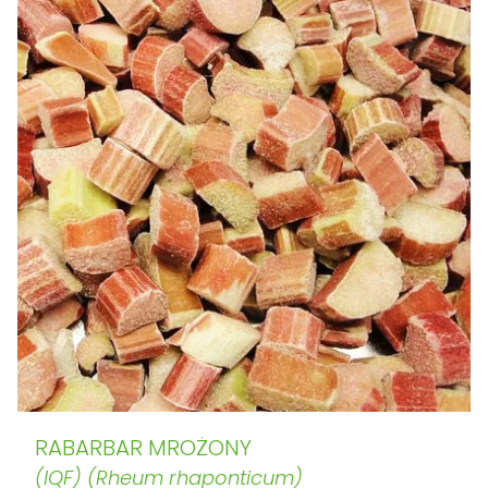
RABARBAR MROŻONY
(IQF) (Rheum rhaponticum)