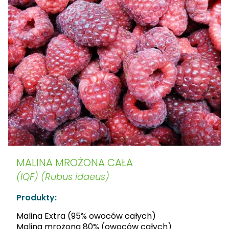
MALINA MROŻONA CAŁA
(IQF) (Rubus idaeus)
Produkty:
Malina Extra (95% owoców całych)
Malina mrożona 80% (owoców całych)