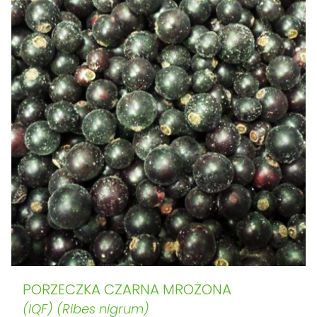
PORZECZKA CZARNA MROŻONA
(IQF) (Ribes nigrum)