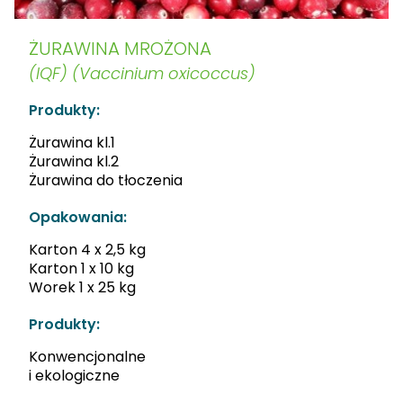
ŻURAWINA MROŻONA
(IQF) (Vaccinium oxicoccus)
Produkty:
Żurawina kl.1
Żurawina kl.2
Żurawina do tłoczenia
Opakowania:
Karton 4 x 2,5 kg
Karton 1 x 10 kg
Worek 1 x 25 kg
Produkty:
Konwencjonalne
i ekologiczne