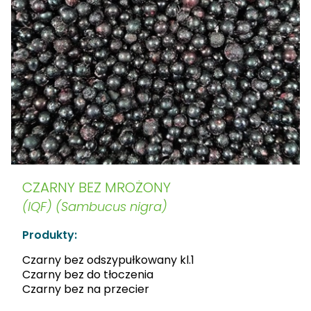
CZARNY BEZ MROŻONY
(IQF) (Sambucus nigra)
Produkty:
Czarny bez odszypułkowany kl.1
Czarny bez do tłoczenia
Czarny bez na przecier