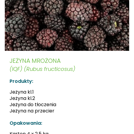
JEŻYNA MROŻONA
(IQF) (Rubus fructicosus)
Produkty:
Jeżyna kl.1
Jeżyna kl.2
Jeżyna do tłoczenia
Jeżyna na przecier
Opakowania:
Karton 4 x 2,5 kg